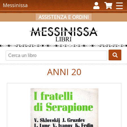
×
☰
Messinissa
ASSISTENZA E ORDINI
ACCEDI
REGISTRATI
CARRELLO
ANNI 20