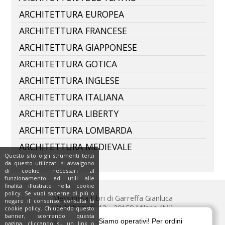
ARCHITETTURA EUROPEA
ARCHITETTURA FRANCESE
ARCHITETTURA GIAPPONESE
ARCHITETTURA GOTICA
ARCHITETTURA INGLESE
ARCHITETTURA ITALIANA
ARCHITETTURA LIBERTY
ARCHITETTURA LOMBARDA
ARCHITETTURA MEDIEVALE
Questo sito o gli strumenti terzi
da questo utilizzati si avvalgono
di cookie necessari al
funzionamento ed utili alle
finalità illustrate nella cookie
policy. Se vuoi saperne di più o
Messinissa Libri di Garreffa Gianluca
negare il consenso, consulta la
Via Imbonati, 13 - 20159 Milano (MI)
cookie policy. Chiudendo questo
banner, scorrendo questa
Tel. 342.048.6444
pagina, cliccando su un link o