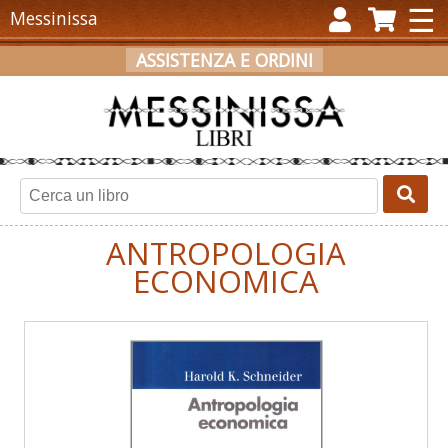
×
☰
Messinissa
ASSISTENZA E ORDINI
ACCEDI
REGISTRATI
CARRELLO
ANTROPOLOGIA
ECONOMICA