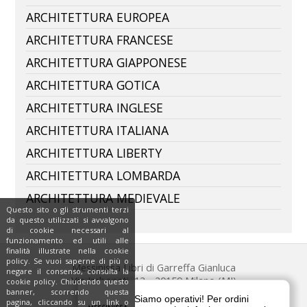
ARCHITETTURA EUROPEA
ARCHITETTURA FRANCESE
ARCHITETTURA GIAPPONESE
ARCHITETTURA GOTICA
ARCHITETTURA INGLESE
ARCHITETTURA ITALIANA
ARCHITETTURA LIBERTY
ARCHITETTURA LOMBARDA
ARCHITETTURA MEDIEVALE
Questo sito o gli strumenti terzi
da questo utilizzati si avvalgono
di cookie necessari al
funzionamento ed utili alle
finalità illustrate nella cookie
policy. Se vuoi saperne di più o
Messinissa Libri di Garreffa Gianluca
negare il consenso, consulta la
Via Imbonati, 13 - 20159 Milano (MI)
cookie policy. Chiudendo questo
banner, scorrendo questa
Tel. 342.048.6444
pagina, cliccando su un link o
P.IVA 06843270965