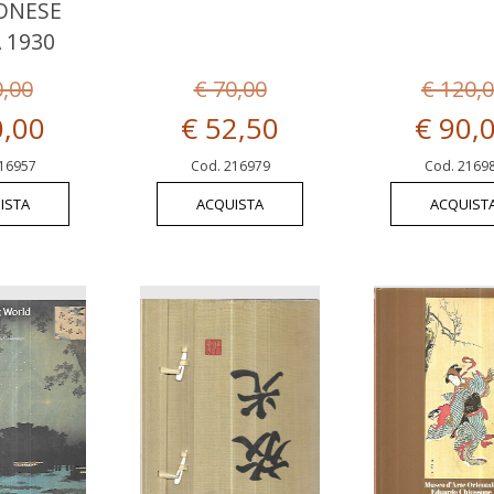
ONESE
 1930
0,00
€ 70,00
€ 120,
0,00
€ 52,50
€ 90,
16957
Cod. 216979
Cod. 2169
ISTA
ACQUISTA
ACQUIST