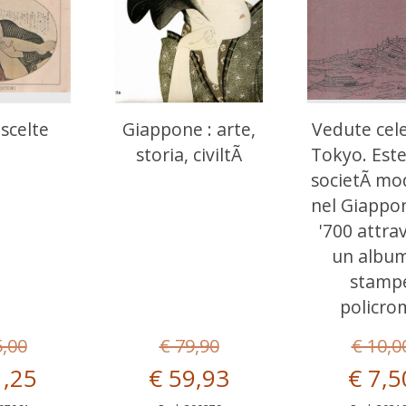
scelte
Giappone : arte,
Vedute cele
storia, civiltÃ
Tokyo. Este
societÃ mo
nel Giappo
'700 attra
un album
stamp
policro
5,00
€ 79,90
€ 10,0
1,25
€ 59,93
€ 7,5