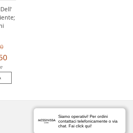
ARCHITETTI
Dell'
ARCHITETTO
iente;
ARCHITETTO
mi
FRANCESE
ARCHITETTURA
00
ARCHITETTURA 900
50
ARCHITETTURA
97
AMERICANA
A
ARCHITETTURA
BAROCCA
ARCHITETTURA
BOTANICA
ARCHITETTURA CIVILE
ARCHITETTURA