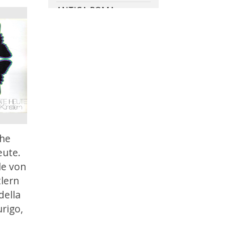
ANTICA ROMA
ANTICHI GRECI
ANTICHITÃ
ANTICO EGITTO
ANTICO TESTAMENTO
ANTIDORON
ANTIFASCISMO
ANTIPOLITICA
che
ANTIQUARIATO
eute.
ANTISEMITISMO
le von
ANTOLOGIA
lern
ANTOLOGIA POETICA
della
urigo,
ANTROPOLOGIA