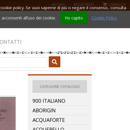
ACCEDI
REGISTRATI
CARRELLO
la cookie policy. Se vuoi saperne di più o negare il consenso, consulta
acconsenti all’uso dei cookie.
Ho capito
Cookie Policy
ONTATTI
CATEGORIE CATALOGO
900 ITALIANO
ABORIGIN
ACQUAFORTE
ACQUERELLO