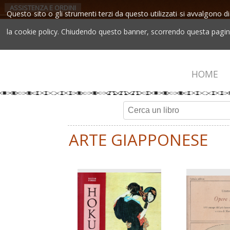
ASSISTENZA E ORDINI
Questo sito o gli strumenti terzi da questo utilizzati si avvalgono di
la cookie policy. Chiudendo questo banner, scorrendo questa pagina,
HOME
ARTE GIAPPONESE