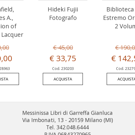
field,
Hideki Fujii
Biblioteca 
es A.,
Fotografo
Estremo Or
tion of
2 Volu
 Lacquer
0,00
€ 45,00
€ 190,
0,00
€ 33,75
€ 142,
28963
Cod. 230203
Cod. 2327
ISTA
ACQUISTA
ACQUIST
Messinissa Libri di Garreffa Gianluca
Via Imbonati, 13 - 20159 Milano (MI)
Tel. 342.048.6444
P.IVA 06843270965