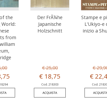
 of the
Der FrÃ¼he
Stampe e pi
g World:
Japanische
L'Ukiyo-e 
nese
Holzschnitt
inizio a S
ts from
zwilliam
eum,
ridge
5,00
€ 25,00
€ 29,9
8,75
€ 18,75
€ 22,
18294
Cod. 218303
Cod. 2183
ISTA
ACQUISTA
ACQUIST