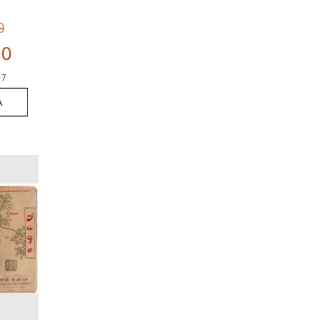
ANTROPOLOGIA
CULTURALE
0
ANTROPOLOGIA DEL
00
SACRO
17
ANTROPOLOGIA
A
ECONOMICA
ANTROPOSOFIA
APOCALISSE
ARALDICA
ARCHEOLOGIA
ARCHEOLOGIA
INDUSTRIALE
ARCHEOLOGIA
ROMANA