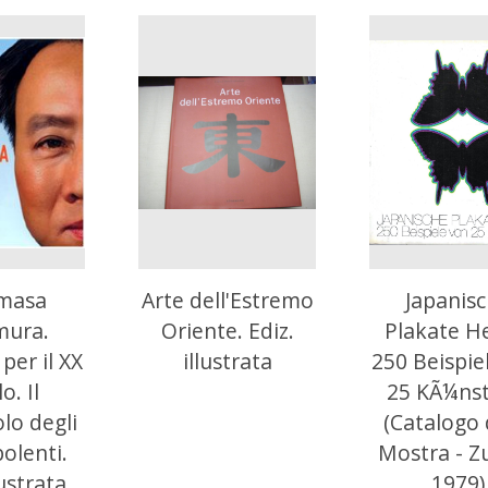
masa
Arte dell'Estremo
Japanis
mura.
Oriente. Ediz.
Plakate H
per il XX
illustrata
250 Beispie
o. Il
25 KÃ¼nst
lo degli
(Catalogo 
bolenti.
Mostra - Z
lustrata
1979)