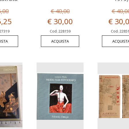
5,00
€ 40,00
€ 40,0
6,25
€ 30,00
€ 30,
27319
Cod. 228159
Cod. 2285
ISTA
ACQUISTA
ACQUIST