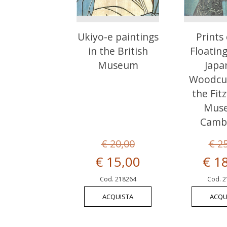
Ukiyo-e paintings
Prints
in the British
Floatin
Museum
Japa
Woodcu
the Fit
Mus
Camb
€ 20,00
€ 2
€ 15,00
€ 1
Cod. 218264
Cod. 2
ACQUISTA
ACQU