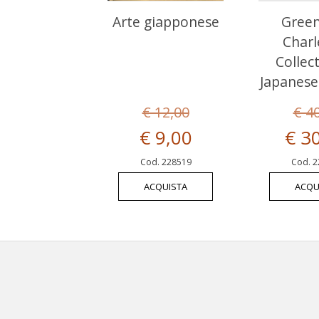
Arte giapponese
Green
Charl
Collec
Japanese
€ 12,00
€ 4
€ 9,00
€ 3
Cod. 228519
Cod. 2
ACQUISTA
ACQU