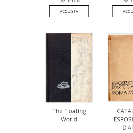
Cod. 151106
Cod. 1
ACQUISTA
ACQU
The Floating
CATA
World
ESPOS
D'A