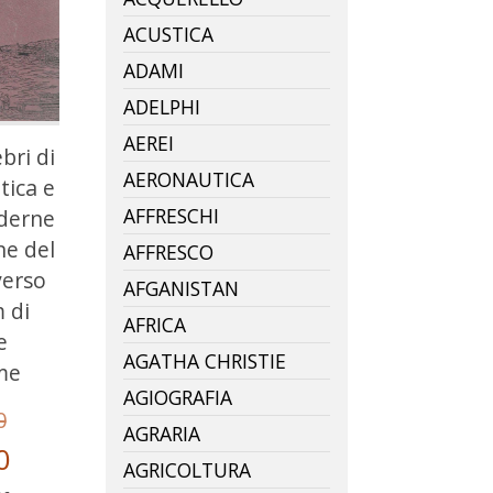
ACUSTICA
ADAMI
ADELPHI
AEREI
bri di
AERONAUTICA
tica e
AFFRESCHI
derne
ne del
AFFRESCO
verso
AFGANISTAN
 di
AFRICA
e
AGATHA CHRISTIE
me
AGIOGRAFIA
0
AGRARIA
0
AGRICOLTURA