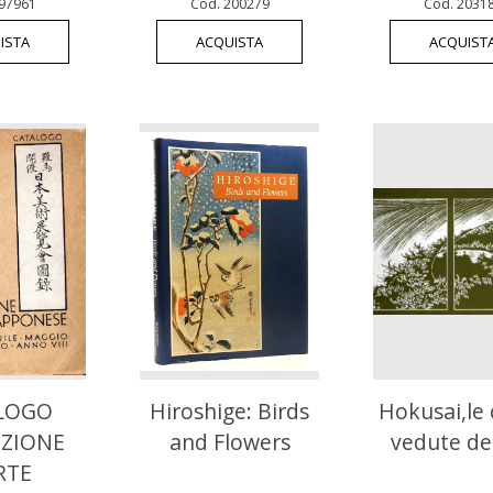
97961
Cod. 200279
Cod. 2031
ISTA
ACQUISTA
ACQUIST
LOGO
Hiroshige: Birds
Hokusai,le
IZIONE
and Flowers
vedute del
RTE