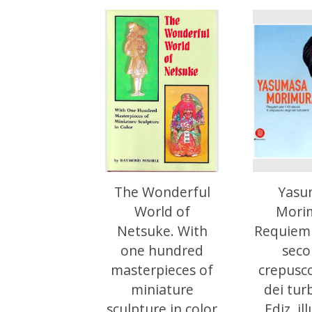
The Wonderful
Yasu
World of
Mori
Netsuke. With
Requiem 
one hundred
secol
masterpieces of
crepusco
miniature
dei tur
sculpture in color
Ediz. il