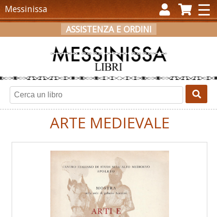
×
☰
Messinissa
ASSISTENZA E ORDINI
ACCEDI
REGISTRATI
CARRELLO
ARTE MEDIEVALE