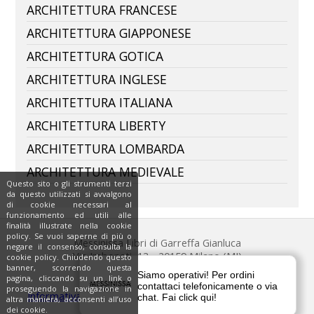
ARCHITETTURA FRANCESE
ARCHITETTURA GIAPPONESE
ARCHITETTURA GOTICA
ARCHITETTURA INGLESE
ARCHITETTURA ITALIANA
ARCHITETTURA LIBERTY
ARCHITETTURA LOMBARDA
ARCHITETTURA MEDIEVALE
Questo sito o gli strumenti terzi
da questo utilizzati si avvalgono
di cookie necessari al
funzionamento ed utili alle
finalità illustrate nella cookie
policy. Se vuoi saperne di più o
Messinissa Libri di Garreffa Gianluca
negare il consenso, consulta la
Via Imbonati, 13 - 20159 Milano (MI)
cookie policy. Chiudendo questo
banner, scorrendo questa
Tel. 342.048.6444
pagina, cliccando su un link o
P.IVA 06843270965
proseguendo la navigazione in
Informativa sulla privacy
-
Condizioni di vendita
-
Cookie
altra maniera, acconsenti all’uso
policy
dei cookie.