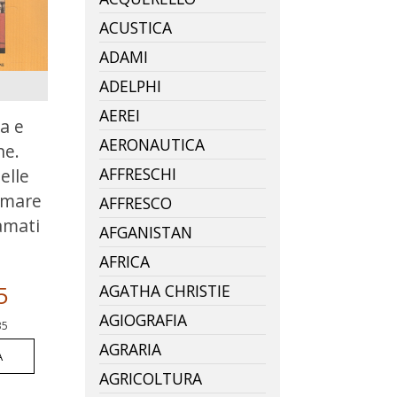
ACUSTICA
ADAMI
ADELPHI
AEREI
a e
AERONAUTICA
ne.
AFFRESCHI
delle
 amare
AFFRESCO
amati
AFGANISTAN
AFRICA
5
AGATHA CHRISTIE
AGIOGRAFIA
35
AGRARIA
A
AGRICOLTURA