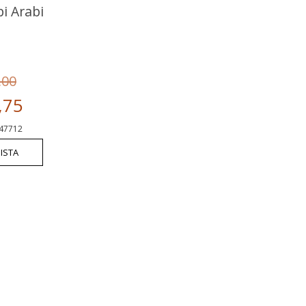
i Arabi
,00
,75
47712
ISTA