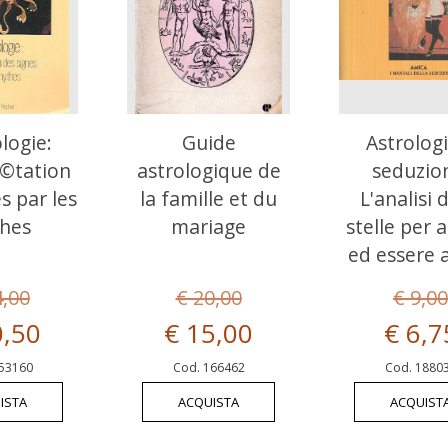
ologie:
Guide
Astrologi
Ã©tation
astrologique de
seduzio
s par les
la famille et du
L'analisi 
hes
mariage
stelle per
ed essere 
4,00
€ 20,00
€ 9,00
0,50
€ 15,00
€ 6,7
53160
Cod. 166462
Cod. 1880
ISTA
ACQUISTA
ACQUIST