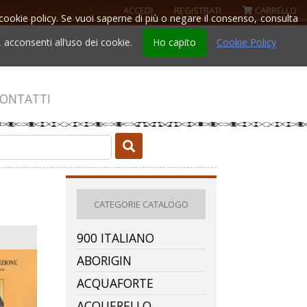
ACCEDI
REGISTRATI
CARRELLO
la cookie policy. Se vuoi saperne di più o negare il consenso, consulta
acconsenti all’uso dei cookie.
Ho capito
Cookie Policy
ONTATTI
CATEGORIE CATALOGO
900 ITALIANO
ABORIGIN
ACQUAFORTE
ACQUERELLO