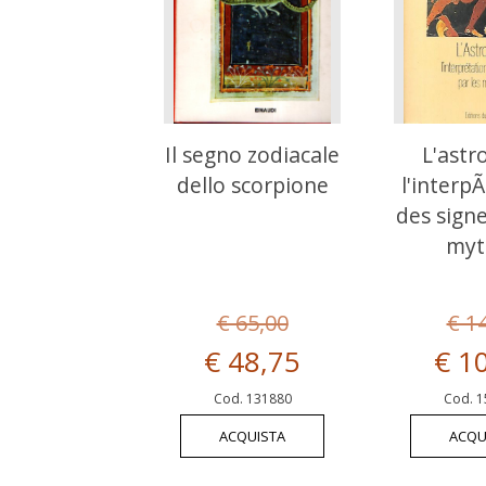
Il segno zodiacale
L'astr
dello scorpione
l'interp
des signe
myt
€ 65,00
€ 1
€ 48,75
€ 1
Cod. 131880
Cod. 1
ACQUISTA
ACQU