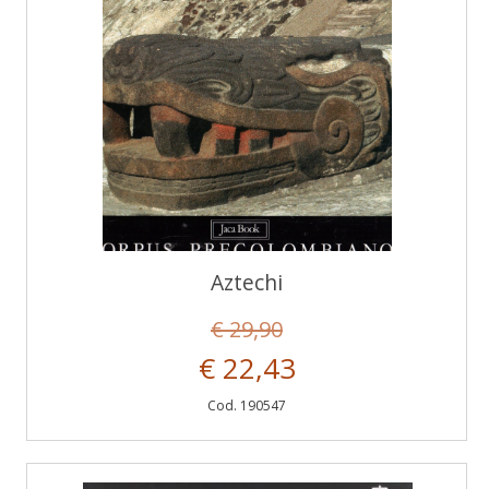
Aztechi
€ 29,90
€ 22,43
Cod. 190547