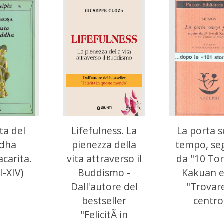
ta del
Lifefulness. La
La porta 
dha
pienezza della
tempo, se
carita.
vita attraverso il
da "10 Tori
I-XIV)
Buddismo -
Kakuan e
Dall'autore del
"Trovare
bestseller
centro
"FelicitÃ in