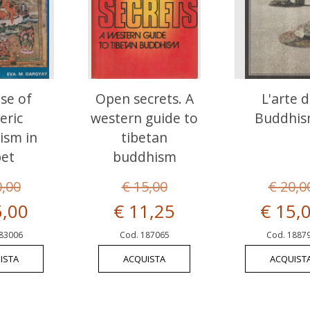
ise of
Open secrets. A
L'arte d
eric
western guide to
Buddhi
ism in
tibetan
bet
buddhism
0,00
€ 15,00
€ 20,0
5,00
€ 11,25
€ 15,
83006
Cod. 187065
Cod. 1887
ISTA
ACQUISTA
ACQUIST