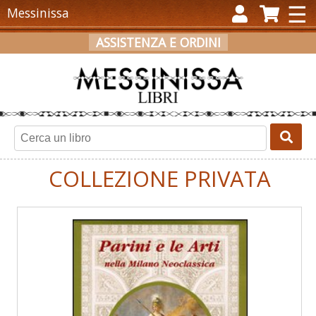
×
☰
Messinissa
ASSISTENZA E ORDINI
ACCEDI
REGISTRATI
CARRELLO
COLLEZIONE PRIVATA