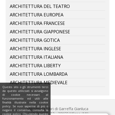
ARCHITETTURA DEL TEATRO
ARCHITETTURA EUROPEA
ARCHITETTURA FRANCESE
ARCHITETTURA GIAPPONESE
ARCHITETTURA GOTICA
ARCHITETTURA INGLESE
ARCHITETTURA ITALIANA
ARCHITETTURA LIBERTY
ARCHITETTURA LOMBARDA
ARCHITETTURA MEDIEVALE
Questo sito o gli strumenti terzi
da questo utilizzati si avvalgono
di cookie necessari al
funzionamento ed utili alle
finalità illustrate nella cookie
policy. Se vuoi saperne di più o
Messinissa Libri di Garreffa Gianluca
negare il consenso, consulta la
Via Imbonati, 13 - 20159 Milano (MI)
cookie policy. Chiudendo questo