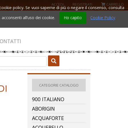
ACCEDI
REGISTRATI
CARRELLO
la cookie policy. Se vuoi saperne di più o negare il consenso, consulta
acconsenti all’uso dei cookie.
Ho capito
Cookie Policy
ONTATTI
DI
CATEGORIE CATALOGO
900 ITALIANO
ABORIGIN
ACQUAFORTE
ACQUERELLO